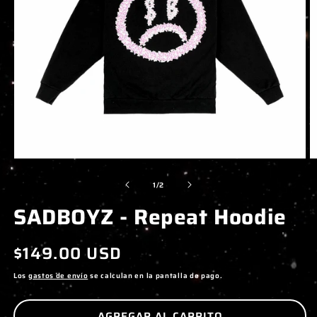
ABRIR
A
ELEMENTO
E
de
1
/
2
MULTIMEDIA
M
SADBOYZ - Repeat Hoodie
1
2
EN
E
UNA
U
Precio
$149.00 USD
VENTANA
V
MODAL
M
habitual
Los
gastos de envío
se calculan en la pantalla de pago.
AGREGAR AL CARRITO