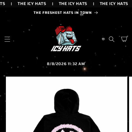
IR
TS
THE ICY HATS
THE ICY HATS
THE ICY HATS
DIRECTAMENTE
AL CONTENIDO
THE FRESHEST HATS IN TOWN
Carrito
8/8/2026 11:32 AM
IR
DIRECTAMENTE
A LA
INFORMACIÓN
DEL PRODUCTO