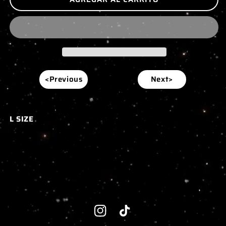
<Previous
Next>
L SIZE
Instagram
TikTok