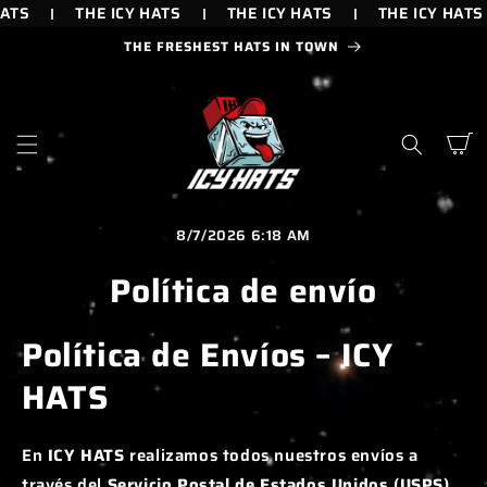
IR
ATS
THE ICY HATS
THE ICY HATS
THE ICY HATS
DIRECTAMENTE
AL CONTENIDO
THE FRESHEST HATS IN TOWN
Carrito
8/7/2026 6:18 AM
Política de envío
Política de Envíos – ICY
HATS
En
ICY HATS
realizamos todos nuestros envíos a
través del
Servicio Postal de Estados Unidos (USPS)
.