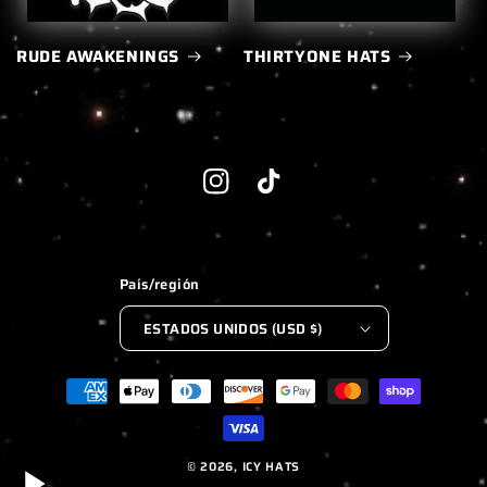
RUDE AWAKENINGS
THIRTYONE HATS
Instagram
TikTok
País/región
ESTADOS UNIDOS (USD $)
Formas
de
pago
© 2026,
ICY HATS
WEBSITE BY FKXMEDIA