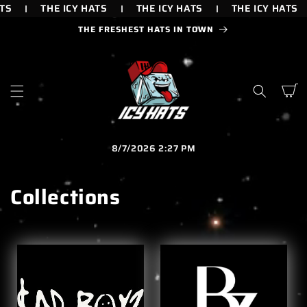
IR
S
THE ICY HATS
THE ICY HATS
THE ICY HATS
DIRECTAMENTE
AL CONTENIDO
THE FRESHEST HATS IN TOWN
Carrito
8/7/2026 2:27 PM
Collections