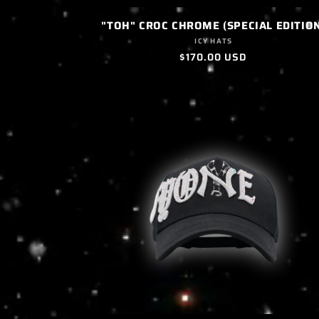
"TOH" CROC CHROME (SPECIAL EDITIO
Proveedor:
ICY HATS
Precio
$170.00 USD
habitual