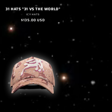
31 HATS "31 VS THE WORLD"
Proveedor:
ICY HATS
Precio
$135.00 USD
habitual