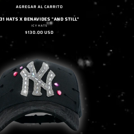
AGREGAR AL CARRITO
31 HATS X BENAVIDES "AND STILL"
Proveedor:
ICY HATS
Precio
$130.00 USD
habitual