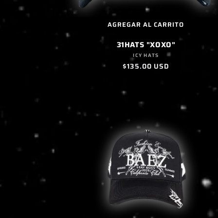
AGREGAR AL CARRITO
31HATS "XOXO"
Proveedor:
ICY HATS
Precio
$135.00 USD
habitual