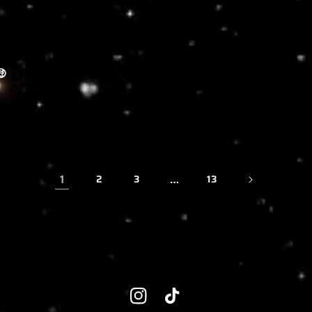

1
…
2
3
13
Instagram
TikTok