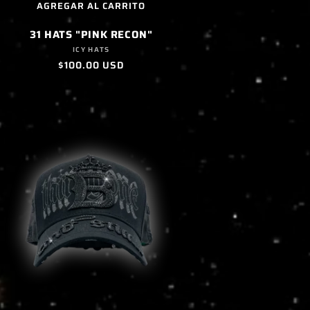
AGREGAR AL CARRITO
31 HATS "PINK RECON"
Proveedor:
ICY HATS
Precio
$100.00 USD
habitual