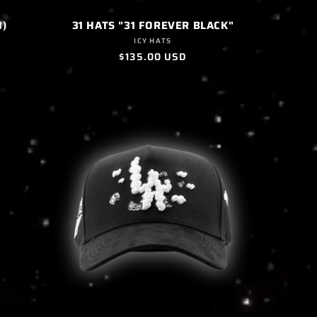
N)
31 HATS "31 FOREVER BLACK"
Proveedor:
ICY HATS
Precio
$135.00 USD
habitual