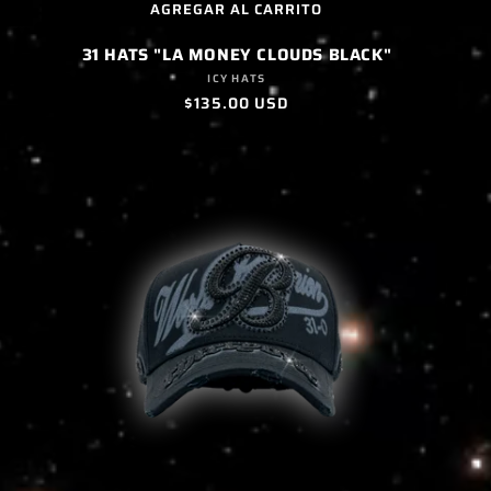
AGREGAR AL CARRITO
31 HATS "LA MONEY CLOUDS BLACK"
Proveedor:
ICY HATS
Precio
$135.00 USD
habitual