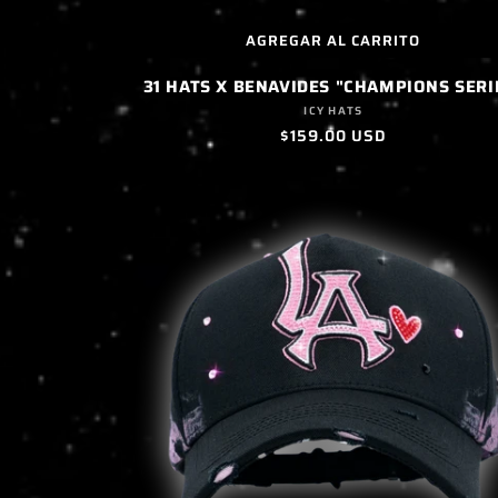
AGREGAR AL CARRITO
31 HATS X BENAVIDES "CHAMPIONS SERI
Proveedor:
ICY HATS
Precio
$159.00 USD
habitual