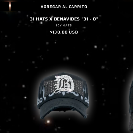
AGREGAR AL CARRITO
31 HATS X BENAVIDES "31 - 0"
Proveedor:
ICY HATS
Precio
$130.00 USD
habitual