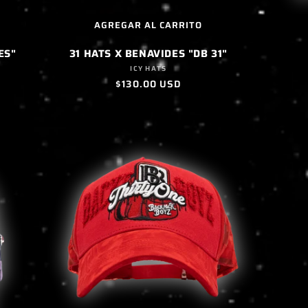
AGREGAR AL CARRITO
ES"
31 HATS X BENAVIDES "DB 31"
Proveedor:
ICY HATS
Precio
$130.00 USD
habitual