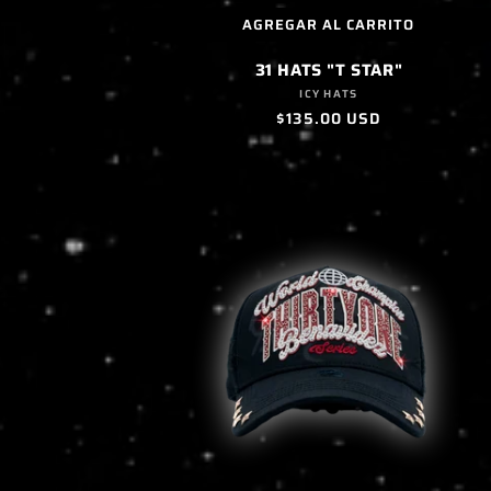
AGREGAR AL CARRITO
31 HATS "T STAR"
Proveedor:
ICY HATS
Precio
$135.00 USD
habitual