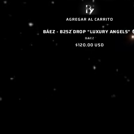
AGREGAR AL CARRITO
BÁEZ - B25Z DROP “LUXURY ANGELS” 
Proveedor:
BAEZ
Precio
$120.00 USD
habitual