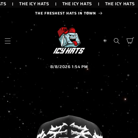
IR
TS
THE ICY HATS
THE ICY HATS
THE ICY HATS
DIRECTAMENTE
AL CONTENIDO
THE FRESHEST HATS IN TOWN
Carrito
8/8/2026 1:54 PM
IR
DIRECTAMENTE
A LA
INFORMACIÓN
DEL PRODUCTO