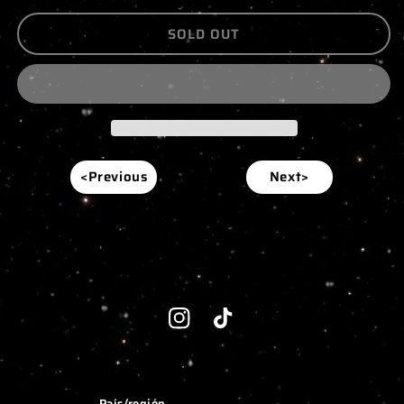
SOLD OUT
<Previous
Next>
Instagram
TikTok
País/región