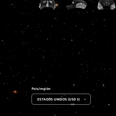
1
EN
UNA
VENTANA
MODAL
País/región
ESTADOS UNIDOS (USD $)