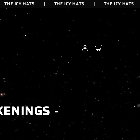
THE ICY HATS
THE ICY HATS
THE ICY HATS
Iniciar
Carrito
sesión
ENINGS -