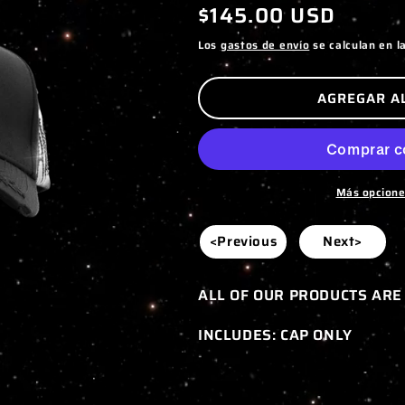
Precio
$145.00 USD
habitual
Los
gastos de envío
se calculan en l
AGREGAR A
Más opcione
<Previous
Next>
ALL OF OUR PRODUCTS ARE
INCLUDES: CAP ONLY