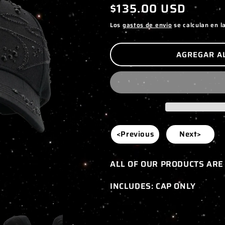
Precio
$135.00 USD
habitual
Los
gastos de envío
se calculan en l
AGREGAR A
<Previous
Next>
ALL OF OUR PRODUCTS ARE
INCLUDES: CAP ONLY