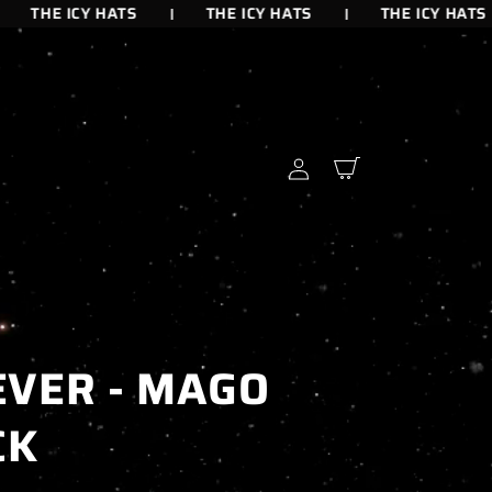
THE ICY HATS
THE ICY HATS
THE ICY HATS
Iniciar
Carrito
sesión
VER - MAGO
CK