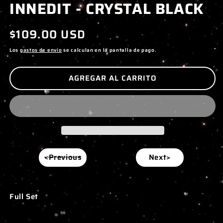
INNEDIT - CRYSTAL BLACK
1
2
EN
E
UNA
U
Precio
$109.00 USD
VENTANA
V
MODAL
M
habitual
Los
gastos de envío
se calculan en la pantalla de pago.
AGREGAR AL CARRITO
<Previous
Next>
Full Set