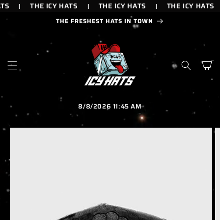
IR
TS
THE ICY HATS
THE ICY HATS
THE ICY HATS
DIRECTAMENTE
AL CONTENIDO
THE FRESHEST HATS IN TOWN
Carrito
8/8/2026 11:45 AM
IR
DIRECTAMENTE
A LA
INFORMACIÓN
DEL PRODUCTO