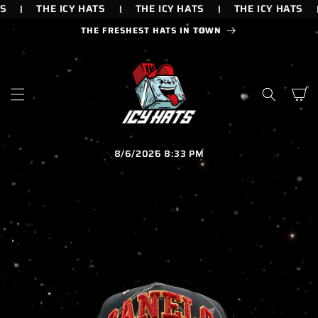
IR
S
THE ICY HATS
THE ICY HATS
THE ICY HATS
DIRECTAMENTE
AL CONTENIDO
THE FRESHEST HATS IN TOWN
Carrito
8/6/2026 8:33 PM
IR
DIRECTAMENTE
A LA
INFORMACIÓN
DEL PRODUCTO