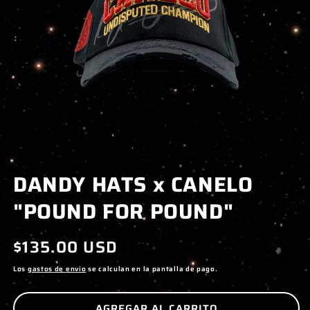
ABRIR
DANDY HATS x CANELO
ELEMENTO
MULTIMEDIA
"POUND FOR POUND"
1
EN
UNA
Precio
$135.00 USD
VENTANA
habitual
MODAL
Los
gastos de envío
se calculan en la pantalla de pago.
AGREGAR AL CARRITO