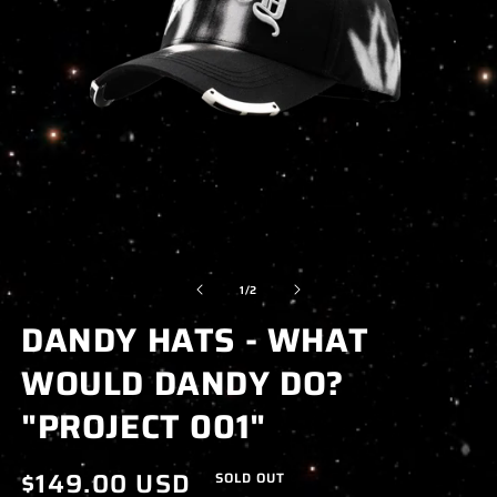
ABRIR
A
ELEMENTO
E
de
1
/
2
MULTIMEDIA
M
DANDY HATS - WHAT
1
2
EN
E
WOULD DANDY DO?
UNA
U
VENTANA
V
"PROJECT 001"
MODAL
M
Precio
$149.00 USD
SOLD OUT