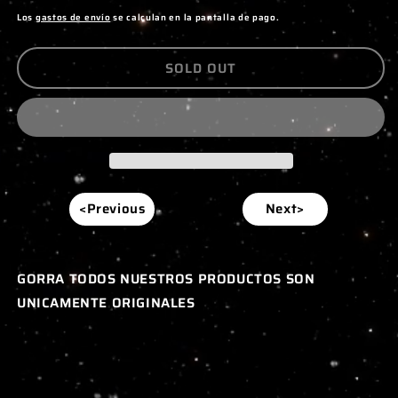
habitual
Los
gastos de envío
se calculan en la pantalla de pago.
SOLD OUT
<Previous
Next>
GORRA TODOS NUESTROS PRODUCTOS SON
UNICAMENTE ORIGINALES