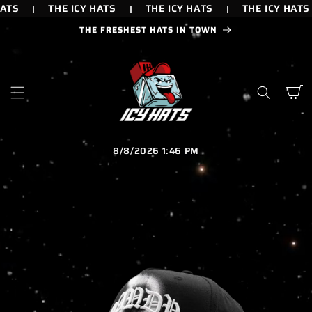
IR
ATS
THE ICY HATS
THE ICY HATS
THE ICY HATS
DIRECTAMENTE
AL CONTENIDO
THE FRESHEST HATS IN TOWN
Carrito
8/8/2026 1:46 PM
IR
DIRECTAMENTE
A LA
INFORMACIÓN
DEL PRODUCTO