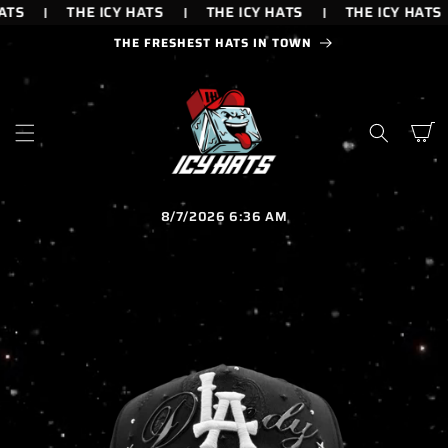
IR
ATS
THE ICY HATS
THE ICY HATS
THE ICY HATS
DIRECTAMENTE
AL CONTENIDO
THE FRESHEST HATS IN TOWN
Carrito
8/7/2026 6:36 AM
IR
DIRECTAMENTE
A LA
INFORMACIÓN
DEL PRODUCTO