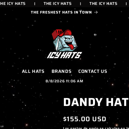
 ICY HATS
THE ICY HATS
THE ICY HATS
THE FRESHEST HATS IN TOWN
ALL HATS
BRANDS
CONTACT US
8/8/2026 11:06 AM
DANDY HAT
Precio
$155.00 USD
habitual
Los
gastos de envío
se calculan en l