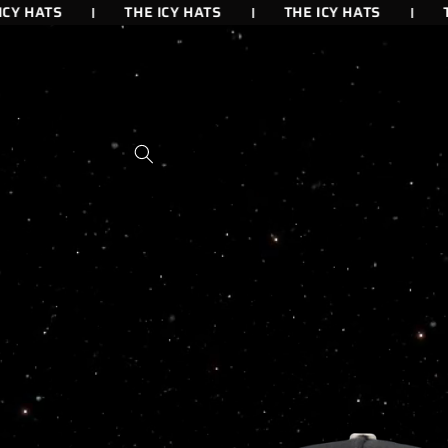
IR
Y HATS
THE ICY HATS
THE ICY HATS
THE
DIRECTAMENTE
AL CONTENIDO
IR
DIRECTAMENTE
A LA
INFORMACIÓN
DEL PRODUCTO