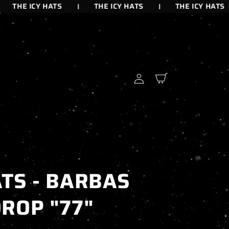
THE ICY HATS
THE ICY HATS
THE ICY HATS
Iniciar
Carrito
sesión
TS - BARBAS
ROP "77"