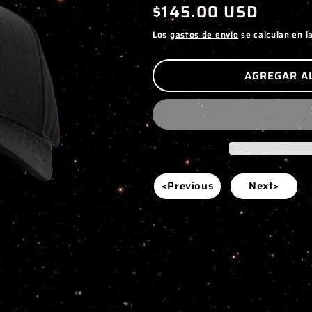
Precio
$145.00 USD
habitual
Los
gastos de envío
se calculan en l
AGREGAR A
<Previous
Next>